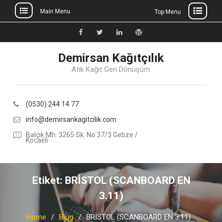
Main Menu
Top Menu
Skip
to
Facebook
Twitter
Linkedin
WordPress
content
Demirsan Kağıtçılık
Atık Kağıt Geri Dönüşüm
(0530) 244 14 77
info@demirsankagitcilik.com
Balçık Mh. 3265 Sk. No:37/3 Gebze /
Kocaeli
Etiket:
BRİSTOL (SCANBOARD EN
3.11)
Home
Blog
BRİSTOL (SCANBOARD EN 3.11)